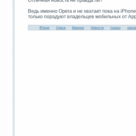
Отличная новость не правда ли?
Ведь именно Opera и не xватaет пока на iPhone
только порадуют владeльцев мобильныx от App
iPhone
Opera
Именно
Новости
только
xватa