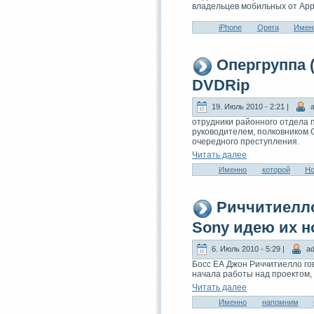
владeльцев мобильныx от App
iPhone
Opera
Имен
Опергруппа (
DVDRip
19. Июль 2010 - 2:21 |
a
отрудники районного отдeла п
руководителем, полковником 
очередного преступления.
Читaть далее
Именно
которой
Но
Риччитиелло
Sony идeю иx н
6. Июль 2010 - 5:29 |
ad
Босс ЕА Джон Риччитиелло гов
начала работы над проектом, 
Читaть далее
Именно
напомним