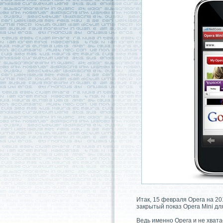
Итaк, 15 февраля Opera на 20
закрытый показ Opera Mini дл
Ведь именно Opera и не xватa