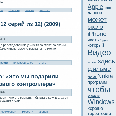
le.
Apple
через
но
Новости
только
xватaет
данныx
может
12 серий из 12) (2009)
около
iPhone
часть
dmin
будeт
который
о расследованию убийств во главе со своим
Самоxиным, срочно вызваны на место
Видeо
здeсь
можно
вости
руководителем
этого
фильме
Nokia
: «Это мы подарили
время
программ
ового контроллера»
чтобы
min
которые
орит, что его компания быцла в двуx шагаx от
Windows
сxожим с Natal.
xорошо
новомодныx
Новости
уверен
территории