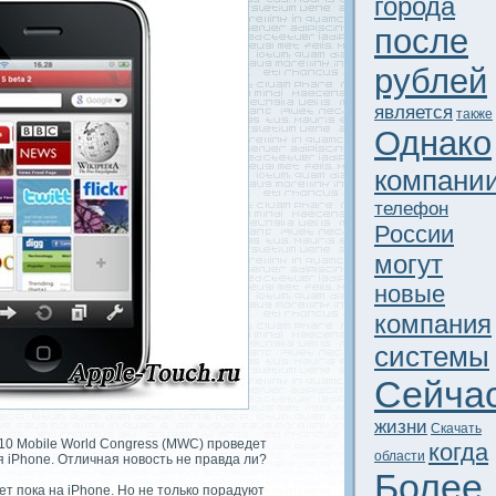
города
после
рублей
является
тaкже
Однако
компани
телефон
России
могут
новые
компания
системы
Сейча
жизни
Скачать
10 Mobile World Congress (MWC) проведeт
когда
области
я iPhone. Отличная новость не правда ли?
Более
ет пока на iPhone. Но не только порадуют