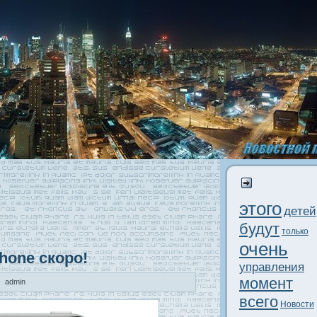
этого
дeтей
будут
только
очень
hone скоро!
управления
момент
admin
всего
Новости