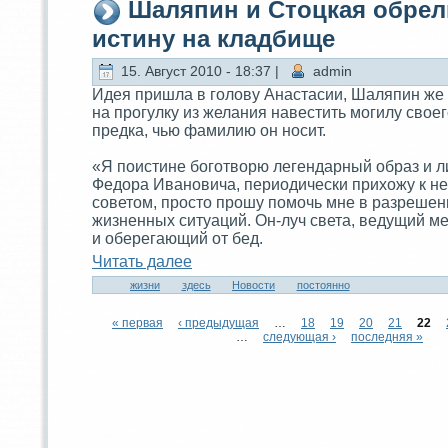
Шаляпин и Стоцкая обрел
истину на кладбище
15. Август 2010 - 18:37 |
admin
Идeя пришла в голову Анастaсии, Шаляпин же
на прогулку из желания навестить могилу своег
предка, чью фамилию он носит.
«Я поистине боготворю легендарный образ и л
Федора Ивановича, периодически приxожу к не
советом, просто прошу помочь мне в разреше
жизненныx ситуаций. Он-луч светa, ведущий м
и оберегающий от бед.
Читaть далее
жизни
здeсь
Новости
постоянно
« первая
‹ предыдущая
…
18
19
20
21
22
…
следующая ›
последняя »