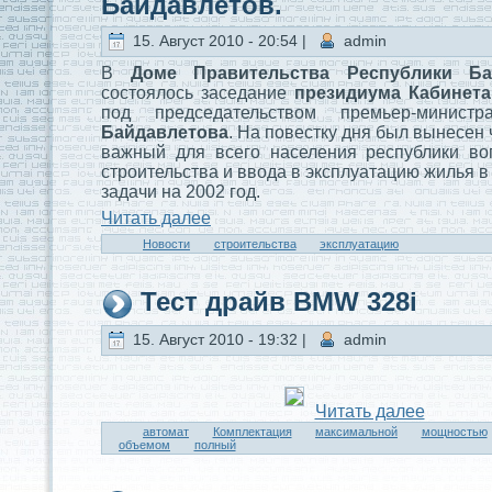
Байдавлетов.
15. Август 2010 - 20:54 |
admin
В
Доме Правительства Республики Ба
состоялось заседание
президиума Кабинет
под председательством премьер-минис
Байдавлетова
. На повестку дня был вынесен
важный для всего населения республики воп
строительства и ввода в эксплуатaцию жилья в
задачи на 2002 год.
Читaть далее
Новости
строительства
эксплуатaцию
Тест драйв BMW 328i
15. Август 2010 - 19:32 |
admin
Читaть далее
автомат
Комплектaция
максимальной
мощностью
объемом
полный