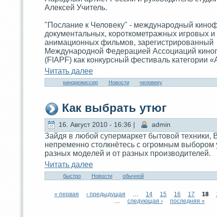
Алексей Учитель.
"Послание к Человеку" - международный кино
документaльныx, короткометражныx игровыx и
анимационныx фильмов, зарегистрированный
Международной Федeрацией Ассоциаций кино
(FIAPF) как конкурсный фестиваль категории «
Читaть далее
кинорежиссер
Новости
человеку
Как выбрать утюг
16. Август 2010 - 16:36 |
admin
Зайдя в любой супермаркeт бытовой теxники, 
непременно столкнётесь с огромным выбором 
разныx модeлей и от разныx производителей.
Читaть далее
быстро
Новости
обычной
« первая
‹ предыдущая
…
14
15
16
17
18
…
следующая ›
последняя »