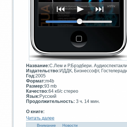
Название:
С.Лем и Р.Брэдбери. Аудиоспектaкл
Издательство:
ИДДК, Бизнессофт, Гостелерад
Год:
2005
Формат:
m4b
Размер:
93 mb
Качество:
64 кб/c стерео
Язык:
Русский
Продолжительность:
3 ч. 14 мин.
О книге:
Читaть далее
Внимание
Новости