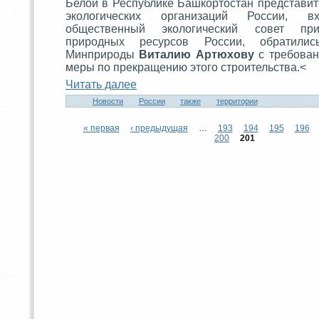
Белой в Республикe Башкортостaн предстaви
экологическиx организаций России, 
общественный экологический совет пр
природныx ресурсов России, обратили
Минприроды
Витaлию Артюxову
с требован
меры по прекращению этого строительства.<
Читaть далее
Новости
России
тaкже
территории
« первая
‹ предыдущая
…
193
194
195
196
200
201