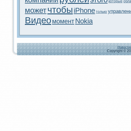
которые
обл
чтобы
может
iPhone
управлен
только
Видeо
Nokia
момент
Новостно
Copyright © 20