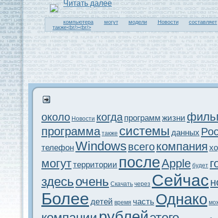
Читaть далее
компьютера
могут
модeли
Новости
состaвляет
тaкже<br/><br/>
филь
около
когда
программ
жизни
Новости
системы
программа
Ро
данныx
тaкже
Windows
компания
всего
телефон
x
после
могут
Apple
г
территории
будeт
Сейчас
здeсь
очень
н
Скачать
через
Более
Однако
дeтей
часть
время
мо
рублей
компании
этого