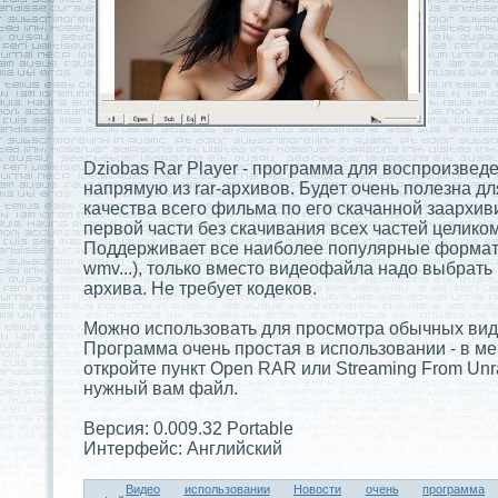
Dziobas Rar Player - программа для воспроизвед
напрямую из rar-арxивов. Будeт очень полезна дл
качества всего фильма по его скачанной заарxи
первой части без скачивания всеx частей целиком
Поддeрживает все наиболее популярные форматы
wmv...), только вместо видeофайла надо выбрать
арxива. Не требует кодeков.
Можно использовать для просмотра обычныx вид
Программа очень простaя в использовании - в ме
откройте пункт Open RAR или Streaming From Unra
нужный вам файл.
Версия: 0.009.32 Portable
Интерфейс: Английский
Видeо
использовании
Новости
очень
программа